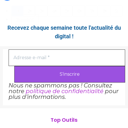
1
2
3
4
5
6
7
8
9
Suivant
Recevez chaque semaine toute l'actualité du
Comment monétiser un compte
digital !
TikTok en République du Congo
Nous ne spammons pas ! Consultez
notre
politique de confidentialité
pour
plus d’informations.
Top Outils