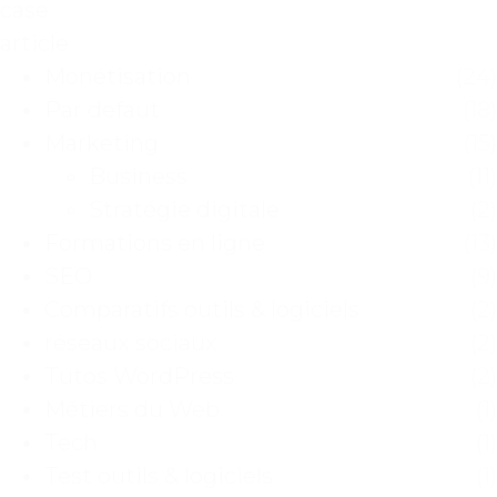
case
article
Monétisation
(24)
Par defaut
(18)
Marketing
(15)
Business
(11)
Stratégie digitale
(2)
Formations en ligne
(13)
SEO
(9)
Comparatifs outils & logiciels
(2)
réseaux sociaux
(2)
Tutos WordPress
(2)
Métiers du Web
(1)
Tech
(1)
Test outils & logiciels
(1)