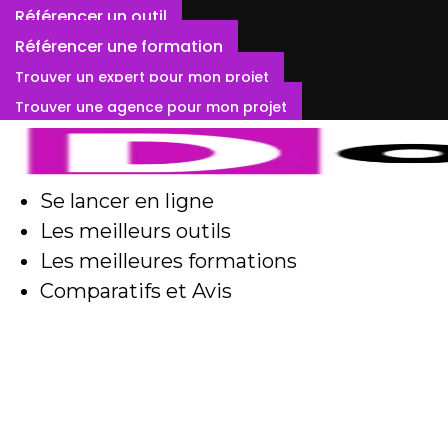
Aller
Référencer un outil
au
Référencer une formation
contenu
Trouver un expert pour mon projet
Trouver une agence pour mon projet
Se lancer en ligne
Les meilleurs outils
Les meilleures formations
Comparatifs et Avis