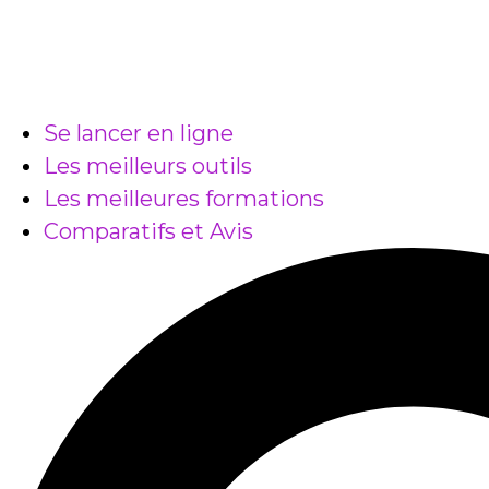
Se lancer en ligne
Les meilleurs outils
Les meilleures formations
Comparatifs et Avis