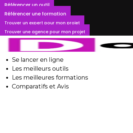
Aller
Référencer un outil
au
Référencer une formation
contenu
Trouver un expert pour mon projet
Trouver une agence pour mon projet
Se lancer en ligne
Les meilleurs outils
Les meilleures formations
Comparatifs et Avis