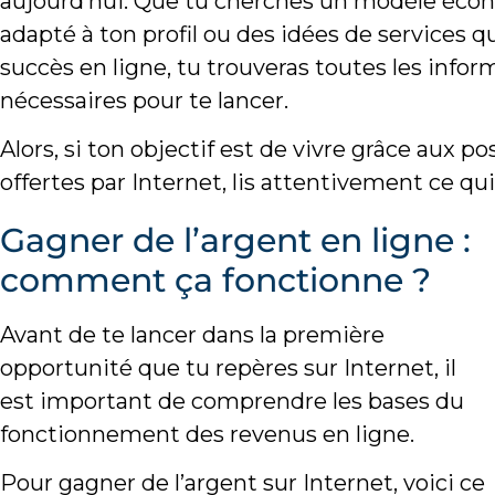
aujourd’hui. Que tu cherches un modèle éc
adapté à ton profil ou des idées de services q
succès en ligne, tu trouveras toutes les infor
nécessaires pour te lancer.
Alors, si ton objectif est de vivre grâce aux pos
offertes par Internet, lis attentivement ce qui
Gagner de l’argent en ligne :
comment ça fonctionne ?
Avant de te lancer dans la première
opportunité que tu repères sur Internet, il
est important de comprendre les bases du
fonctionnement des revenus en ligne.
Pour gagner de l’argent sur Internet, voici ce