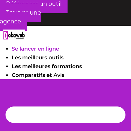
Référencer un outil
Trouver une
agence
Se lancer en ligne
Les meilleurs outils
Les meilleures formations
Comparatifs et Avis