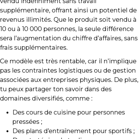
vendu indéfiniment sans travail
supplémentaire, offrant ainsi un potentiel de
revenus illimités. Que le produit soit vendu à
10 ou à 10 000 personnes, la seule différence
sera l’augmentation du chiffre d’affaires, sans
frais supplémentaires.
Ce modèle est très rentable, car il n’implique
pas les contraintes logistiques ou de gestion
associées aux entreprises physiques. De plus,
tu peux partager ton savoir dans des
domaines diversifiés, comme :
Des cours de cuisine pour personnes
pressées ;
Des plans d’entraînement pour sportifs ;