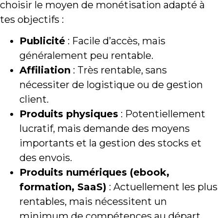
choisir le moyen de monétisation adapté à
tes objectifs :
Publicité
: Facile d’accès, mais
généralement peu rentable.
Affiliation
: Très rentable, sans
nécessiter de logistique ou de gestion
client.
Produits physiques
: Potentiellement
lucratif, mais demande des moyens
importants et la gestion des stocks et
des envois.
Produits numériques (ebook,
formation, SaaS)
: Actuellement les plus
rentables, mais nécessitent un
minimum de compétences au départ.