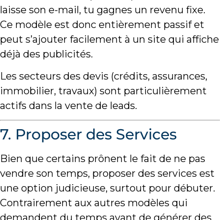
laisse son e-mail, tu gagnes un revenu fixe.
Ce modèle est donc entièrement passif et
peut s’ajouter facilement à un site qui affiche
déjà des publicités.
Les secteurs des devis (crédits, assurances,
immobilier, travaux) sont particulièrement
actifs dans la vente de leads.
7. Proposer des Services
Bien que certains prônent le fait de ne pas
vendre son temps, proposer des services est
une option judicieuse, surtout pour débuter.
Contrairement aux autres modèles qui
demandent du temps avant de générer des