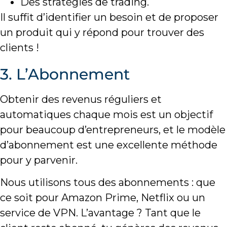
Des stratégies de trading.
Il suffit d’identifier un besoin et de proposer
un produit qui y répond pour trouver des
clients !
3. L’Abonnement
Obtenir des revenus réguliers et
automatiques chaque mois est un objectif
pour beaucoup d’entrepreneurs, et le modèle
d’abonnement est une excellente méthode
pour y parvenir.
Nous utilisons tous des abonnements : que
ce soit pour Amazon Prime, Netflix ou un
service de VPN. L’avantage ? Tant que le