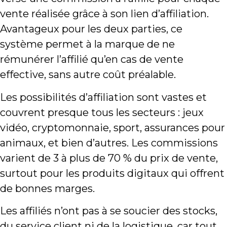
vente réalisée grâce à son lien d’affiliation.
Avantageux pour les deux parties, ce
système permet à la marque de ne
rémunérer l’affilié qu’en cas de vente
effective, sans autre coût préalable.
Les possibilités d’affiliation sont vastes et
couvrent presque tous les secteurs : jeux
vidéo, cryptomonnaie, sport, assurances pour
animaux, et bien d’autres. Les commissions
varient de 3 à plus de 70 % du prix de vente,
surtout pour les produits digitaux qui offrent
de bonnes marges.
Les affiliés n’ont pas à se soucier des stocks,
du service client ni de la logistique, car tout