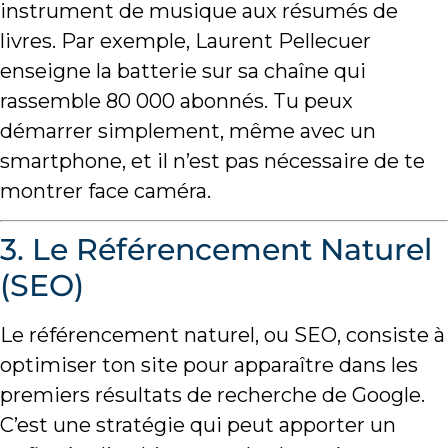
instrument de musique aux résumés de
livres. Par exemple, Laurent Pellecuer
enseigne la batterie sur sa chaîne qui
rassemble 80 000 abonnés. Tu peux
démarrer simplement, même avec un
smartphone, et il n’est pas nécessaire de te
montrer face caméra.
3. Le Référencement Naturel
(SEO)
Le référencement naturel, ou SEO, consiste à
optimiser ton site pour apparaître dans les
premiers résultats de recherche de Google.
C’est une stratégie qui peut apporter un