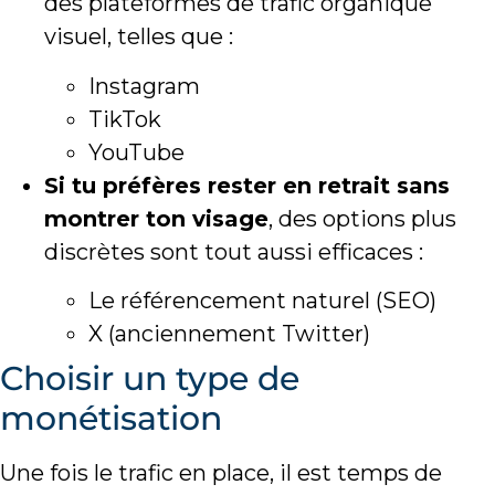
des plateformes de trafic organique
visuel, telles que :
Instagram
TikTok
YouTube
Si tu préfères rester en retrait sans
montrer ton visage
, des options plus
discrètes sont tout aussi efficaces :
Le référencement naturel (SEO)
X (anciennement Twitter)
Choisir un type de
monétisation
Une fois le trafic en place, il est temps de