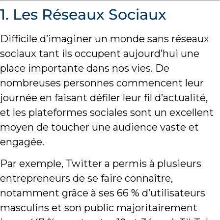
1. Les Réseaux Sociaux
Difficile d’imaginer un monde sans réseaux
sociaux tant ils occupent aujourd’hui une
place importante dans nos vies. De
nombreuses personnes commencent leur
journée en faisant défiler leur fil d’actualité,
et les plateformes sociales sont un excellent
moyen de toucher une audience vaste et
engagée.
Par exemple, Twitter a permis à plusieurs
entrepreneurs de se faire connaître,
notamment grâce à ses 66 % d’utilisateurs
masculins et son public majoritairement