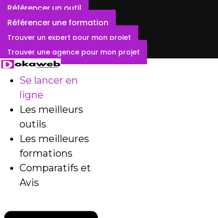
Aller
Référencer un outil
au
Référencer une formation
contenu
Trouver un expert pour mon projet
Trouver une agence pour mon projet
Se lancer en
ligne
Les meilleurs
outils
Les meilleures
formations
Comparatifs et
Avis