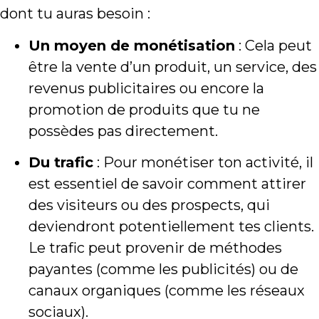
dont tu auras besoin :
Un moyen de monétisation
: Cela peut
être la vente d’un produit, un service, des
revenus publicitaires ou encore la
promotion de produits que tu ne
possèdes pas directement.
Du trafic
: Pour monétiser ton activité, il
est essentiel de savoir comment attirer
des visiteurs ou des prospects, qui
deviendront potentiellement tes clients.
Le trafic peut provenir de méthodes
payantes (comme les publicités) ou de
canaux organiques (comme les réseaux
sociaux).