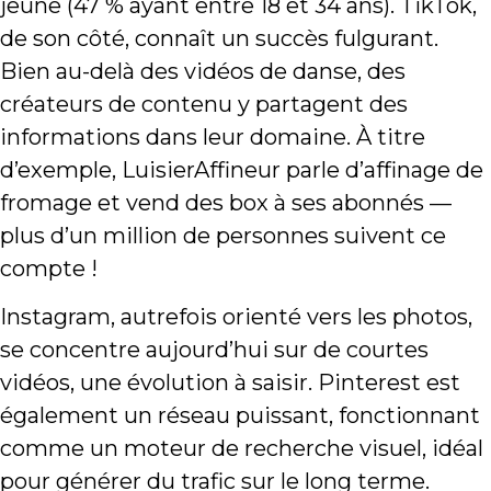
jeune (47 % ayant entre 18 et 34 ans). TikTok,
de son côté, connaît un succès fulgurant.
Bien au-delà des vidéos de danse, des
créateurs de contenu y partagent des
informations dans leur domaine. À titre
d’exemple, LuisierAffineur parle d’affinage de
fromage et vend des box à ses abonnés —
plus d’un million de personnes suivent ce
compte !
Instagram, autrefois orienté vers les photos,
se concentre aujourd’hui sur de courtes
vidéos, une évolution à saisir. Pinterest est
également un réseau puissant, fonctionnant
comme un moteur de recherche visuel, idéal
pour générer du trafic sur le long terme.