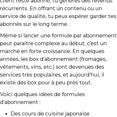
client reste abonné, tu génères des revenus
récurrents. En offrant un contenu ou un
service de qualité, tu peux espérer garder tes
abonnés sur le long terme.
Même si lancer une formule par abonnement
peut paraître complexe au début, c’est un
marché en forte croissance. En quelques
années, les box d’abonnement (fromages,
vêtements, vins, etc.) sont devenues des
services très populaires, et aujourd’hui, il
existe des box pour à peu près tout.
Voici quelques idées de formules
d’abonnement :
Des cours de cuisine japonaise