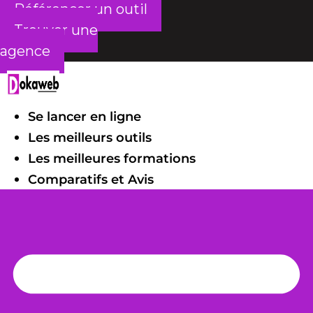
Référencer un outil
Trouver une
agence
Se lancer en ligne
Les meilleurs outils
Les meilleures formations
Comparatifs et Avis