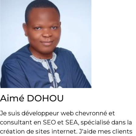
Aimé DOHOU
Je suis développeur web chevronné et
consultant en SEO et SEA, spécialisé dans la
création de sites internet. J'aide mes clients