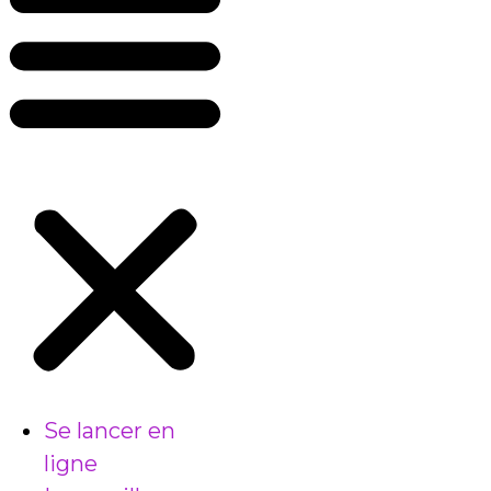
Se lancer en
ligne