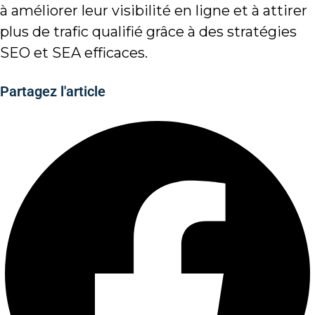
à améliorer leur visibilité en ligne et à attirer
plus de trafic qualifié grâce à des stratégies
SEO et SEA efficaces.
Partagez l'article