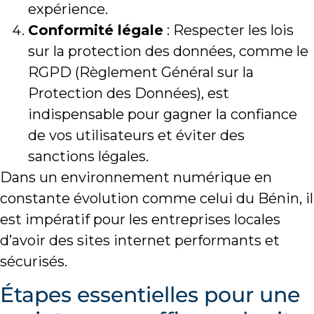
expérience.
Conformité légale
: Respecter les lois
sur la protection des données, comme le
RGPD (Règlement Général sur la
Protection des Données), est
indispensable pour gagner la confiance
de vos utilisateurs et éviter des
sanctions légales.
Dans un environnement numérique en
constante évolution comme celui du Bénin, il
est impératif pour les entreprises locales
d’avoir des sites internet performants et
sécurisés.
Étapes essentielles pour une