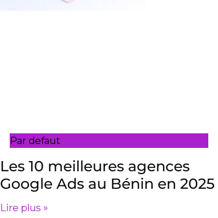
Par defaut
Les 10 meilleures agences
Google Ads au Bénin en 2025
Lire plus »