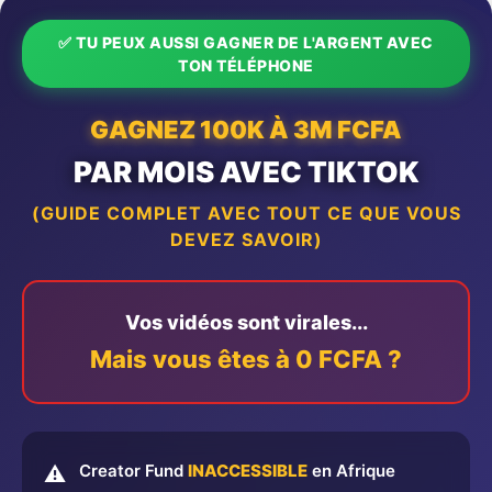
✅ TU PEUX AUSSI GAGNER DE L'ARGENT AVEC
TON TÉLÉPHONE
GAGNEZ 100K À 3M FCFA
PAR MOIS AVEC TIKTOK
(GUIDE COMPLET AVEC TOUT CE QUE VOUS
DEVEZ SAVOIR)
Vos vidéos sont virales...
Mais vous êtes à 0 FCFA ?
Creator Fund
INACCESSIBLE
en Afrique
⚠️