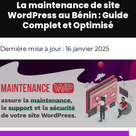
La maintenance de site
WordPress au Bénin : Guide
Complet et Optimisé
Dernière mise à jour : 16 janvier 2025