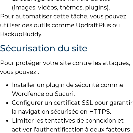
(images, vidéos, thèmes, plugins).
Pour automatiser cette tâche, vous pouvez
utiliser des outils comme UpdraftPlus ou
BackupBuddy.
Sécurisation du site
Pour protéger votre site contre les attaques,
vous pouvez :
Installer un plugin de sécurité comme
Wordfence ou Sucuri.
Configurer un certificat SSL pour garantir
la navigation sécurisée en HTTPS.
Limiter les tentatives de connexion et
activer l’authentification à deux facteurs