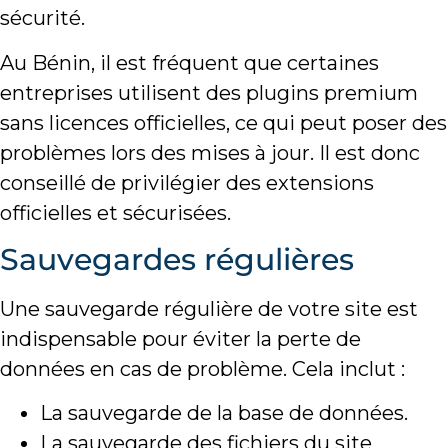
sécurité.
Au Bénin, il est fréquent que certaines
entreprises utilisent des plugins premium
sans licences officielles, ce qui peut poser des
problèmes lors des mises à jour. Il est donc
conseillé de privilégier des extensions
officielles et sécurisées.
Sauvegardes régulières
Une sauvegarde régulière de votre site est
indispensable pour éviter la perte de
données en cas de problème. Cela inclut :
La sauvegarde de la base de données.
La sauvegarde des fichiers du site