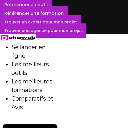
Aller
Référencer un outil
au
Référencer une formation
contenu
Trouver un expert pour mon projet
Trouver une agence pour mon projet
Se lancer en
ligne
Les meilleurs
outils
Les meilleures
formations
Comparatifs et
Avis