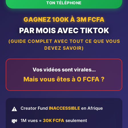
TON TÉLÉPHONE
GAGNEZ 100K À 3M FCFA
PAR MOIS AVEC TIKTOK
(GUIDE COMPLET AVEC TOUT CE QUE VOUS
DEVEZ SAVOIR)
Vos vidéos sont virales...
Mais vous êtes à 0 FCFA ?
Creator Fund
INACCESSIBLE
en Afrique
⚠️
1M vues =
30K FCFA
seulement
💸