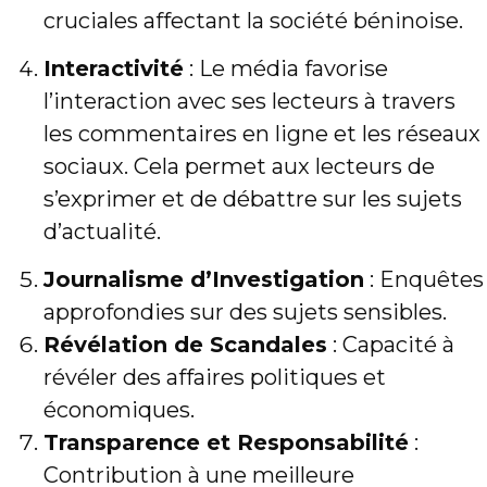
cruciales affectant la société béninoise.
Interactivité
: Le média favorise
l’interaction avec ses lecteurs à travers
les commentaires en ligne et les réseaux
sociaux. Cela permet aux lecteurs de
s’exprimer et de débattre sur les sujets
d’actualité.
Journalisme d’Investigation
: Enquêtes
approfondies sur des sujets sensibles.
Révélation de Scandales
: Capacité à
révéler des affaires politiques et
économiques.
Transparence et Responsabilité
:
Contribution à une meilleure