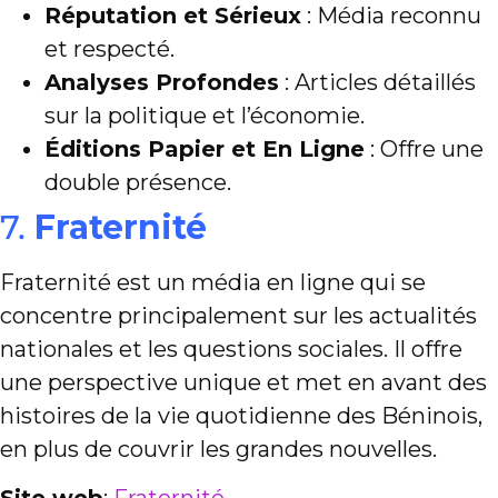
Réputation et Sérieux
: Média reconnu
et respecté.
Analyses Profondes
: Articles détaillés
sur la politique et l’économie.
Éditions Papier et En Ligne
: Offre une
double présence.
7.
Fraternité
Fraternité est un média en ligne qui se
concentre principalement sur les actualités
nationales et les questions sociales. Il offre
une perspective unique et met en avant des
histoires de la vie quotidienne des Béninois,
en plus de couvrir les grandes nouvelles.