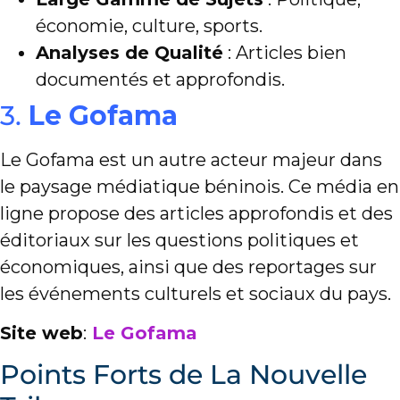
économie, culture, sports.
Analyses de Qualité
: Articles bien
documentés et approfondis.
3.
Le Gofama
Le Gofama est un autre acteur majeur dans
le paysage médiatique béninois. Ce média en
ligne propose des articles approfondis et des
éditoriaux sur les questions politiques et
économiques, ainsi que des reportages sur
les événements culturels et sociaux du pays.
Site web
:
Le Gofama
Points Forts de La Nouvelle