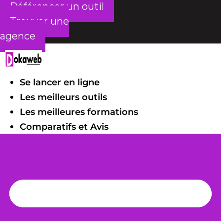
Référencer un outil
Trouver une
agence
Se lancer en ligne
Les meilleurs outils
Les meilleures formations
Comparatifs et Avis