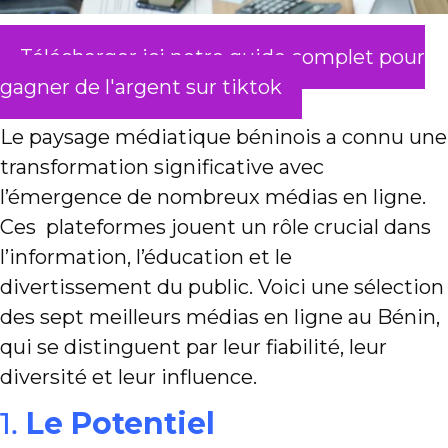
Télécharger ici notre guide complet pour
gagner de l'argent sur tiktok
Le paysage médiatique béninois a connu une
transformation significative avec
l’émergence de nombreux médias en ligne.
Ces plateformes jouent un rôle crucial dans
l’information, l’éducation et le
divertissement du public. Voici une sélection
des sept meilleurs médias en ligne au Bénin,
qui se distinguent par leur fiabilité, leur
diversité et leur influence.
1.
Le Potentiel