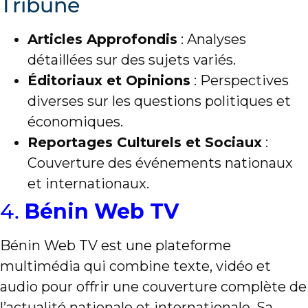
Tribune
Articles Approfondis
: Analyses
détaillées sur des sujets variés.
Éditoriaux et Opinions
: Perspectives
diverses sur les questions politiques et
économiques.
Reportages Culturels et Sociaux
:
Couverture des événements nationaux
et internationaux.
4.
Bénin Web TV
Bénin Web TV est une plateforme
multimédia qui combine texte, vidéo et
audio pour offrir une couverture complète de
l’actualité nationale et internationale. Sa