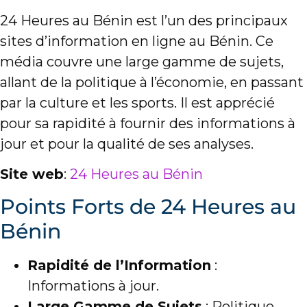
24 Heures au Bénin est l’un des principaux
sites d’information en ligne au Bénin. Ce
média couvre une large gamme de sujets,
allant de la politique à l’économie, en passant
par la culture et les sports. Il est apprécié
pour sa rapidité à fournir des informations à
jour et pour la qualité de ses analyses.
Site web
:
24 Heures au Bénin
Points Forts de 24 Heures au
Bénin
Rapidité de l’Information
:
Informations à jour.
Large Gamme de Sujets
: Politique,