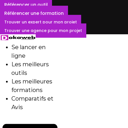
Aller
Référencer un outil
au
Référencer une formation
contenu
Trouver un expert pour mon projet
Trouver une agence pour mon projet
Se lancer en
ligne
Les meilleurs
outils
Les meilleures
formations
Comparatifs et
Avis