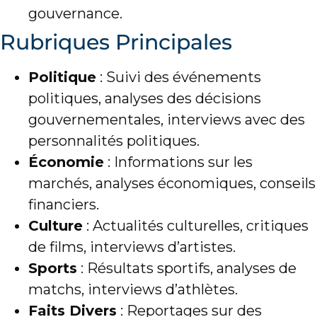
gouvernance.
Rubriques Principales
Politique
: Suivi des événements
politiques, analyses des décisions
gouvernementales, interviews avec des
personnalités politiques.
Économie
: Informations sur les
marchés, analyses économiques, conseils
financiers.
Culture
: Actualités culturelles, critiques
de films, interviews d’artistes.
Sports
: Résultats sportifs, analyses de
matchs, interviews d’athlètes.
Faits Divers
: Reportages sur des