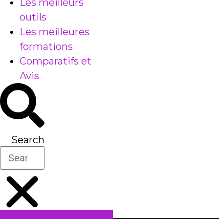
Les meilleurs
outils
Les meilleures
formations
Comparatifs et
Avis
Search