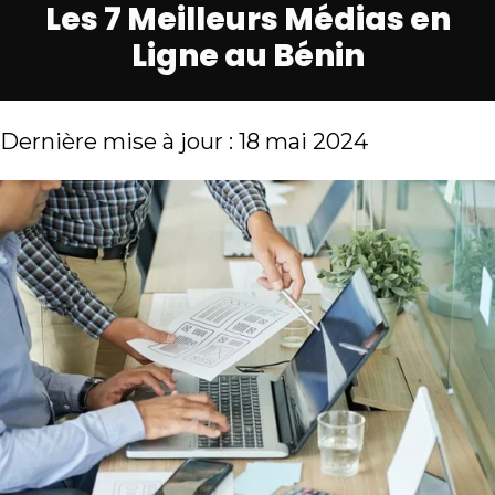
Les 7 Meilleurs Médias en
Ligne au Bénin
Dernière mise à jour : 18 mai 2024