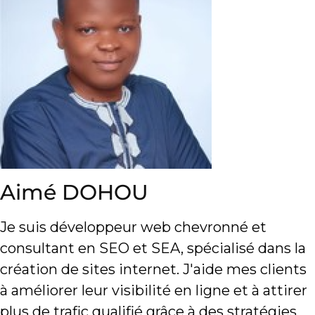
Aimé DOHOU
Je suis développeur web chevronné et
consultant en SEO et SEA, spécialisé dans la
création de sites internet. J'aide mes clients
à améliorer leur visibilité en ligne et à attirer
plus de trafic qualifié grâce à des stratégies