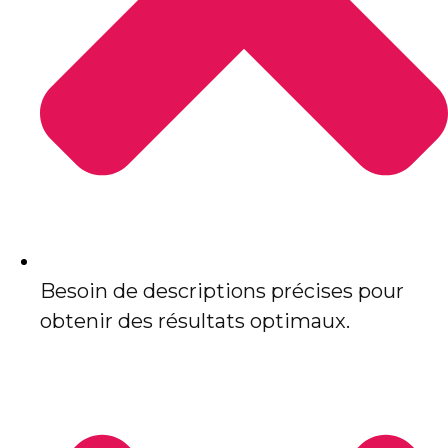
Besoin de descriptions précises pour
obtenir des résultats optimaux.