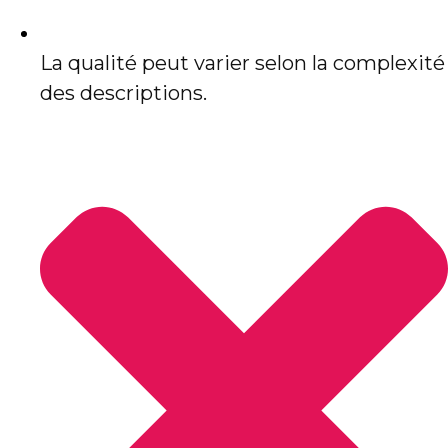
La qualité peut varier selon la complexité
des descriptions.