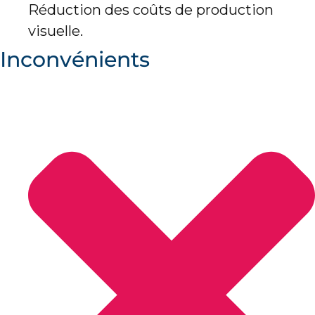
Réduction des coûts de production
visuelle.
Inconvénients