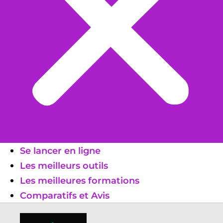
Se lancer en ligne
Les meilleurs outils
Les meilleures formations
Comparatifs et Avis