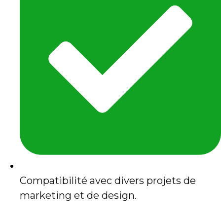
Compatibilité avec divers projets de
marketing et de design.