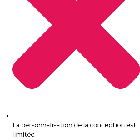
La personnalisation de la conception est
limitée