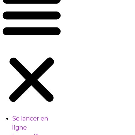
Se lancer en
ligne