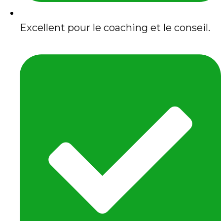
Excellent pour le coaching et le conseil.