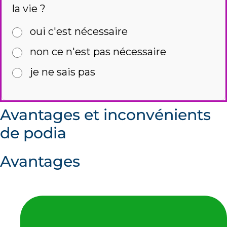
la vie ?
oui c'est nécessaire
non ce n'est pas nécessaire
je ne sais pas
Avantages et inconvénients
de podia
Avantages