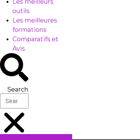
Les meilleurs
outils
Les meilleures
formations
Comparatifs et
Avis
Search