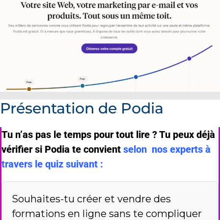
Présentation de Podia
Tu n’as pas le temps pour tout lire ? Tu peux déjà
vérifier si Podia te convient
selon nos experts à
travers le quiz suivant :
Souhaites-tu créer et vendre des
formations en ligne sans te compliquer