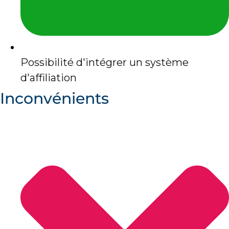
Possibilité d'intégrer un système
d'affiliation
Inconvénients