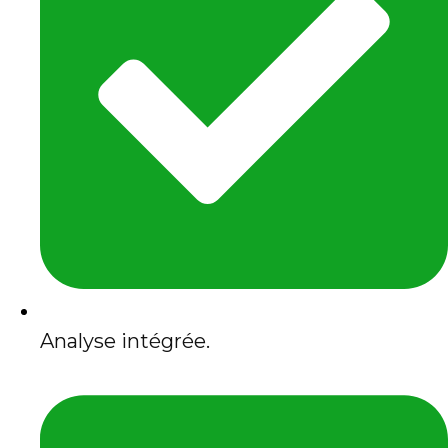
Analyse intégrée.