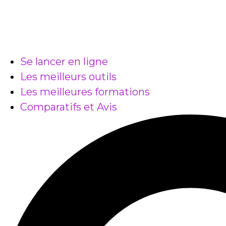
Se lancer en ligne
Les meilleurs outils
Les meilleures formations
Comparatifs et Avis