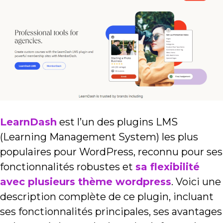
LearnDash
est l’un des plugins LMS
(Learning Management System) les plus
populaires pour WordPress, reconnu pour ses
fonctionnalités robustes et
sa flexibilité
avec plusieurs thème wordpress
. Voici une
description complète de ce plugin, incluant
ses fonctionnalités principales, ses avantages