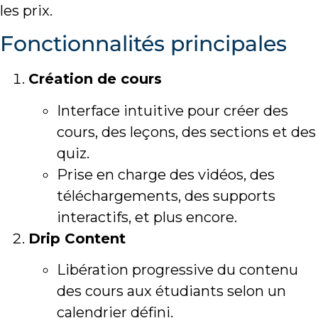
les prix.
Fonctionnalités principales
Création de cours
Interface intuitive pour créer des
cours, des leçons, des sections et des
quiz.
Prise en charge des vidéos, des
téléchargements, des supports
interactifs, et plus encore.
Drip Content
Libération progressive du contenu
des cours aux étudiants selon un
calendrier défini.