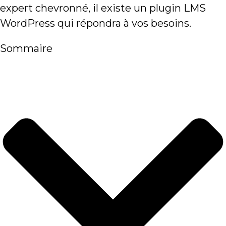
expert chevronné, il existe un plugin LMS
WordPress qui répondra à vos besoins.
Sommaire