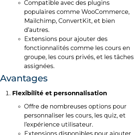
Compatible avec des plugins
populaires comme WooCommerce,
Mailchimp, ConvertKit, et bien
d’autres.
Extensions pour ajouter des
fonctionnalités comme les cours en
groupe, les cours privés, et les tâches
assignées.
Avantages
Flexibilité et personnalisation
Offre de nombreuses options pour
personnaliser les cours, les quiz, et
l’expérience utilisateur.
Extensions disponibles pour ajouter