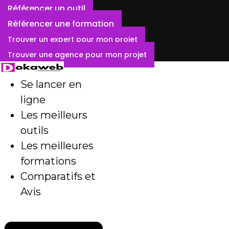
Aller
Référencer un outil
au
Référencer une formation
contenu
Trouver un expert pour mon projet
Trouver une agence pour mon projet
Se lancer en
ligne
Les meilleurs
outils
Les meilleures
formations
Comparatifs et
Avis