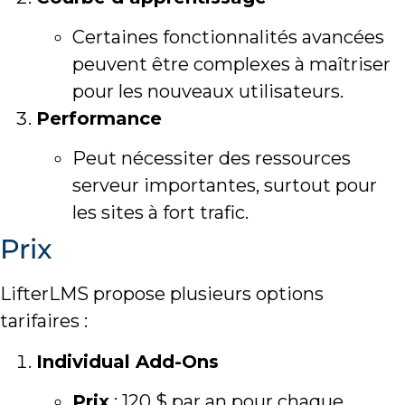
Certaines fonctionnalités avancées
peuvent être complexes à maîtriser
pour les nouveaux utilisateurs.
Performance
Peut nécessiter des ressources
serveur importantes, surtout pour
les sites à fort trafic.
Prix
LifterLMS propose plusieurs options
tarifaires :
Individual Add-Ons
Prix
: 120 $ par an pour chaque