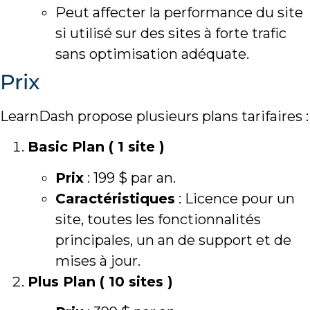
Peut affecter la performance du site
si utilisé sur des sites à forte trafic
sans optimisation adéquate.
Prix
LearnDash propose plusieurs plans tarifaires :
Basic Plan ( 1 site )
Prix
: 199 $ par an.
Caractéristiques
: Licence pour un
site, toutes les fonctionnalités
principales, un an de support et de
mises à jour.
Plus Plan ( 10 sites )