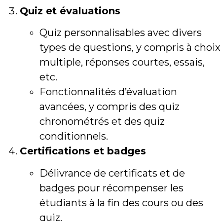
Quiz et évaluations
Quiz personnalisables avec divers
types de questions, y compris à choix
multiple, réponses courtes, essais,
etc.
Fonctionnalités d’évaluation
avancées, y compris des quiz
chronométrés et des quiz
conditionnels.
Certifications et badges
Délivrance de certificats et de
badges pour récompenser les
étudiants à la fin des cours ou des
quiz.