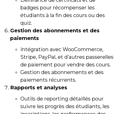
badges pour récompenser les
étudiants à la fin des cours ou des
quiz.
Gestion des abonnements et des
paiements
Intégration avec WooCommerce,
Stripe, PayPal, et d’autres passerelles
de paiement pour vendre des cours.
Gestion des abonnements et des
paiements récurrents.
Rapports et analyses
Outils de reporting détaillés pour
suivre les progrès des étudiants, les