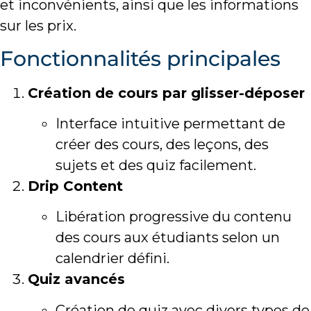
et inconvénients, ainsi que les informations
sur les prix.
Fonctionnalités principales
Création de cours par glisser-déposer
Interface intuitive permettant de
créer des cours, des leçons, des
sujets et des quiz facilement.
Drip Content
Libération progressive du contenu
des cours aux étudiants selon un
calendrier défini.
Quiz avancés
Création de quiz avec divers types de