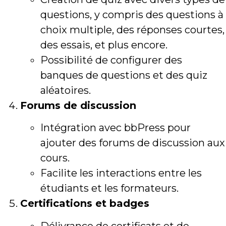
questions, y compris des questions à
choix multiple, des réponses courtes,
des essais, et plus encore.
Possibilité de configurer des
banques de questions et des quiz
aléatoires.
Forums de discussion
Intégration avec bbPress pour
ajouter des forums de discussion aux
cours.
Facilite les interactions entre les
étudiants et les formateurs.
Certifications et badges
Délivrance de certificats et de