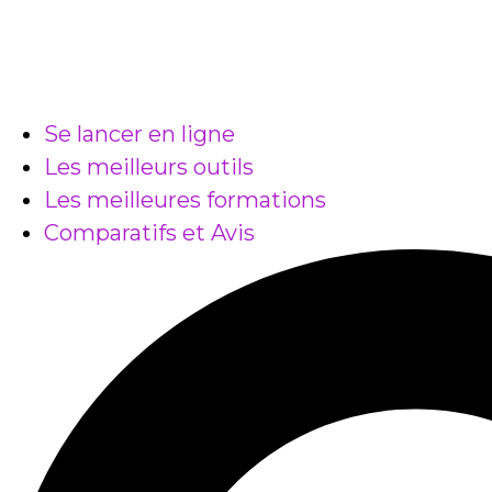
Se lancer en ligne
Les meilleurs outils
Les meilleures formations
Comparatifs et Avis