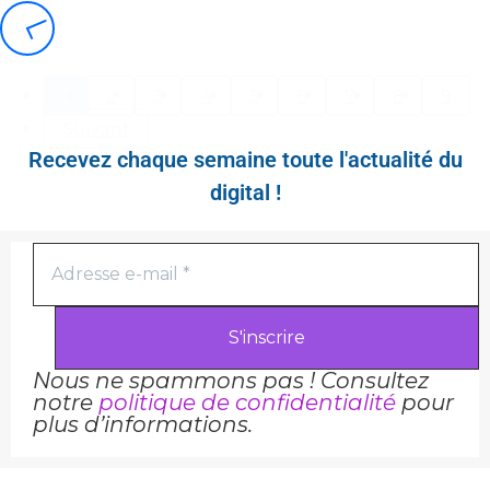
1
2
3
4
5
6
7
8
9
Suivant
Recevez chaque semaine toute l'actualité du
Comment gagner de l’argent en
ligne au Gabon : 10 stratégies
digital !
efficaces en 2025
Nous ne spammons pas ! Consultez
notre
politique de confidentialité
pour
plus d’informations.