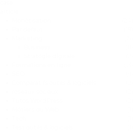
case
article
Monétisation
(24)
Par defaut
(18)
Marketing
(15)
Business
(11)
Stratégie digitale
(2)
Formations en ligne
(13)
SEO
(9)
Comparatifs outils & logiciels
(2)
réseaux sociaux
(2)
Tutos WordPress
(2)
Métiers du Web
(1)
Tech
(1)
Test outils & logiciels
(1)